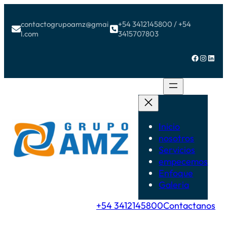
contactogrupoamz@gmai
+54 3412145800 / +54


l.com
3415707803
Facebook
Instagram
LinkedIn
Inicio
nosotros
Servicios
empecemos
Enfoque
Galeria
+54 3412145800
Contactanos